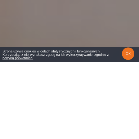
Strona używa cookies w celach statystycznych i funkcjonalnych.
OK
Korzystając z niej wyrażasz zgodę na ich wykorzystywanie, zgodnie z
polityką prywatności
.
Wady postawy to istotny problem
współczesnego społeczeństwa. Lekarze
wskazują, że około 80% dzieci w wieku
szkolnym się z nim zmaga. Warto na wstępie
wspomnieć, że krzywy kręgosłup może być
również wadą nabytą przez osoby dorosłe.
Wiąże się to z siedzącym trybem życia i