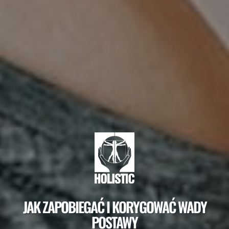
HOLISTIC
KIM JESTEŚMY
NASZA TERAPIA
OFERTA
GALERIA
KONTAKT
JAK ZAPOBIEGAĆ I KORYGOWAĆ WADY
POSTAWY
ZAPLANUJ WIZYTĘ