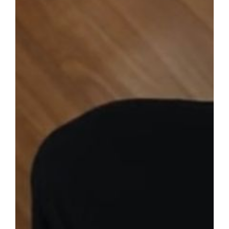
HOLISTIC
KIM JESTEŚMY
NASZA TERAPIA
OFERTA
GALERIA
KONTAKT
ZAPLANUJ WIZYTĘ